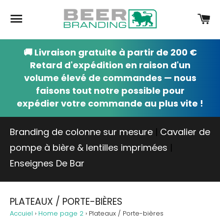
Navigation
Pa
🚚 Livraison gratuite à partir de 200 €
Retard d'expédition en raison d'un
volume élevé de commandes — nous
faisons tout notre possible pour
expédier votre commande au plus vite !
Branding de colonne sur mesure
|
Cavalier de
pompe à bière & lentilles imprimées
|
Enseignes De Bar
PLATEAUX / PORTE-BIÈRES
Accuiel
›
Home page 2
›
Plateaux / Porte-bières