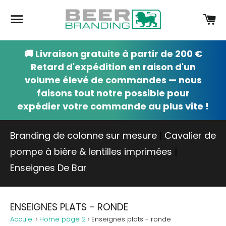
Navigation
Pa
🚚 Livraison gratuite à partir de 200 €
Retard d'expédition en raison d'un
volume élevé de commandes — nous
faisons tout notre possible pour
expédier votre commande au plus vite !
Branding de colonne sur mesure
|
Cavalier de
pompe à bière & lentilles imprimées
|
Enseignes De Bar
ENSEIGNES PLATS - RONDE
Accuiel
›
Home page 2
›
Enseignes plats - ronde