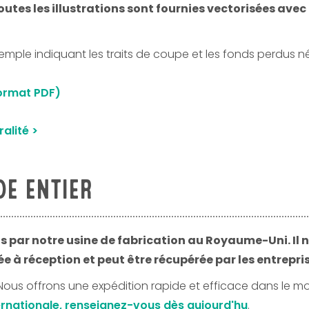
outes les illustrations sont fournies vectorisées ave
emple indiquant les traits de coupe et les fonds perdus n
format PDF)
ralité >
DE ENTIER
nis par notre usine de fabrication au Royaume-Uni. Il 
e à réception et peut être récupérée par les entrepris
Nous offrons une expédition rapide et efficace dans le m
nternationale, renseignez-vous dès aujourd'hu
.