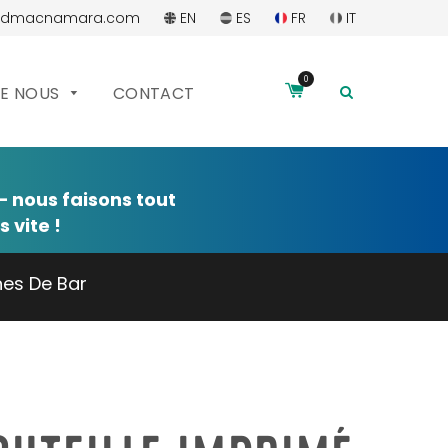
ddmacnamara.com
EN
ES
FR
IT
0
RECHERC
DE NOUS
CONTACT
 nous faisons tout
 vite !
nes De Bar