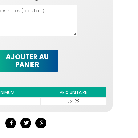
AJOUTER AU
PANIER
INIMUM
PRIX UNITAIRE
€4.29
Partager
Tweeter
Épingler
sur
sur
sur