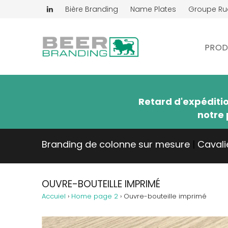
Bière Branding
Name Plates
Groupe R
PROD
Retard d'expéditi
notre 
Branding de colonne sur mesure
|
Cavali
OUVRE-BOUTEILLE IMPRIMÉ
Accuiel
›
Home page 2
›
Ouvre-bouteille imprimé