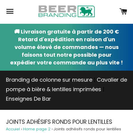
Navigation
Pa
🚚 Livraison gratuite à partir de 200 €
Retard d'expédition en raison d'un
volume élevé de commandes — nous
faisons tout notre possible pour
expédier votre commande au plus vite !
Branding de colonne sur mesure
|
Cavalier de
pompe à bière & lentilles imprimées
|
Enseignes De Bar
JOINTS ADHÉSIFS RONDS POUR LENTILLES
Accuiel
›
Home page 2
›
Joints adhésifs ronds pour lentilles