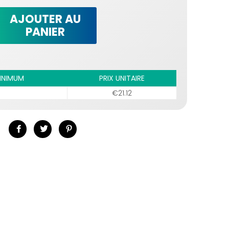
AJOUTER AU
PANIER
INIMUM
PRIX UNITAIRE
€21.12
Partager
Tweeter
Épingler
sur
sur
sur
Facebook
Twitter
Pinterest