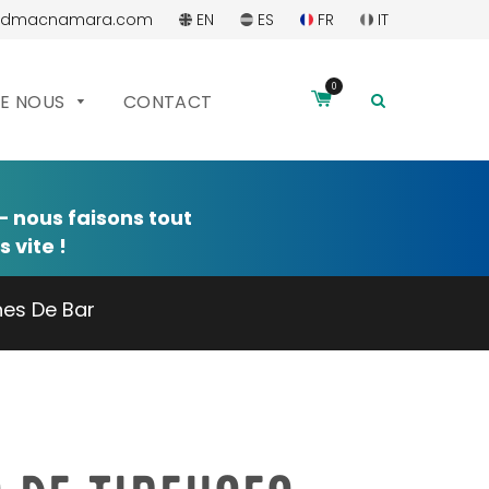
ddmacnamara.com
EN
ES
FR
IT
0
RECHERC
DE NOUS
CONTACT
 nous faisons tout
 vite !
nes De Bar