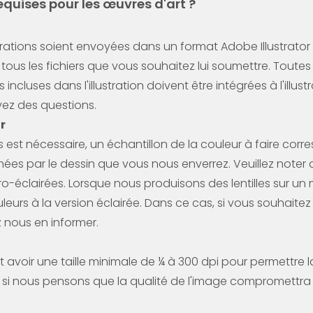
equises pour les œuvres d'art ?
rations soient envoyées dans un format Adobe Illustrator mo
 tous les fichiers que vous souhaitez lui soumettre. Toutes
incluses dans l'illustration doivent être intégrées à l'illu
avez des questions.
r
est nécessaire, un échantillon de la couleur à faire corr
nées par le dessin que vous nous enverrez. Veuillez noter
étro-éclairées. Lorsque nous produisons des lentilles sur un 
eurs à la version éclairée. Dans ce cas, si vous souhaite
z nous en informer.
t avoir une taille minimale de ¼ à 300 dpi pour permettre l
si nous pensons que la qualité de l'image compromettra le