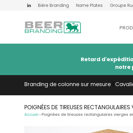
Bière Branding
Name Plates
Groupe R
PROD
Retard d'expéditi
notre 
Branding de colonne sur mesure
|
Cavali
POIGNÉES DE TIREUSES RECTANGULAIRES 
Accuiel
›
Poignées de tireuses rectangulaires vierges e