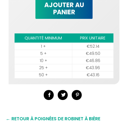
AJOUTER AU
PANIER
QUANTITÉ MINIMUM
PRIX UNITAIRE
1 +
€52.14
5 +
€49.50
10 +
€46.86
25 +
€43.96
50 +
€43.16
Partager
Tweeter
Épingler
sur
sur
sur
Facebook
Twitter
Pinterest
← RETOUR À POIGNÉES DE ROBINET À BIÈRE