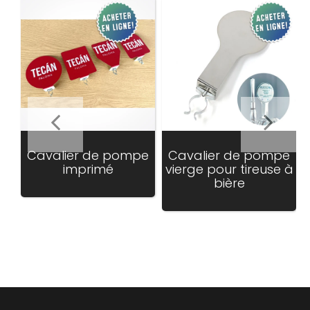
Cavalier de pompe
Cavalier de pompe
imprimé
vierge pour tireuse à
bière
Translation
missing:
fr.products.product.regular_price