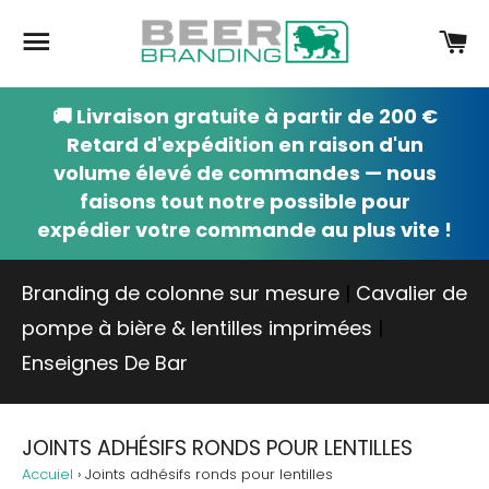
Navigation
Pa
🚚 Livraison gratuite à partir de 200 €
Retard d'expédition en raison d'un
volume élevé de commandes — nous
faisons tout notre possible pour
expédier votre commande au plus vite !
Branding de colonne sur mesure
|
Cavalier de
pompe à bière & lentilles imprimées
|
Enseignes De Bar
JOINTS ADHÉSIFS RONDS POUR LENTILLES
Accuiel
›
Joints adhésifs ronds pour lentilles