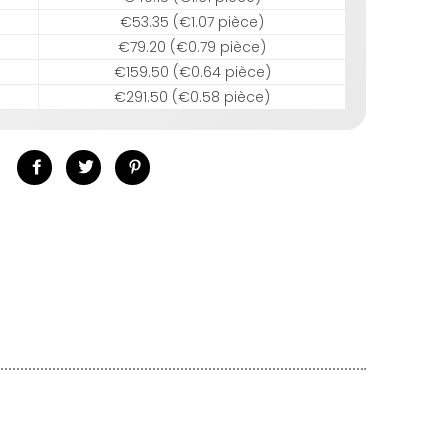
€53.35 (€1.07 pièce)
€79.20 (€0.79 pièce)
€159.50 (€0.64 pièce)
€291.50 (€0.58 pièce)
Partager
Tweeter
Épingler
sur
sur
sur
Facebook
Twitter
Pinterest