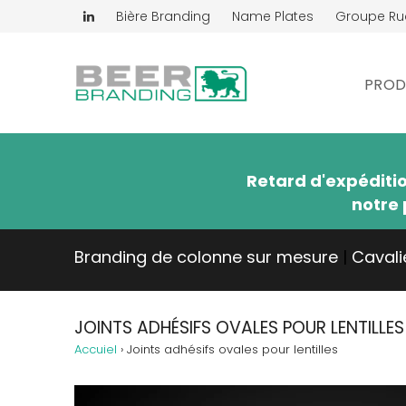
Bière Branding
Name Plates
Groupe R
PROD
Retard d'expéditi
notre 
Branding de colonne sur mesure
|
Cavali
JOINTS ADHÉSIFS OVALES POUR LENTILLES
Accuiel
›
Joints adhésifs ovales pour lentilles