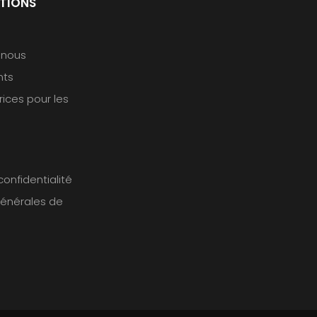
TIONS
 nous
nts
rices pour les
confidentialité
générales de