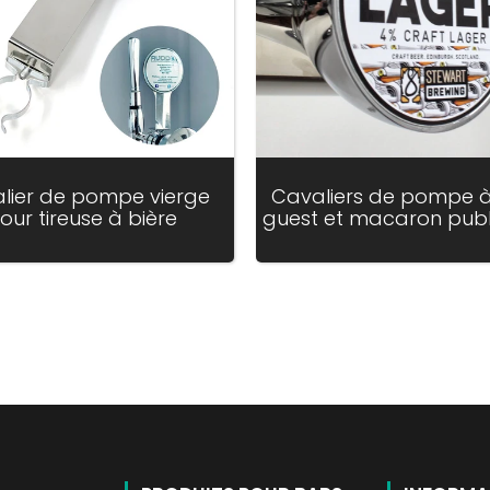
lier de pompe vierge
Cavaliers de pompe à
our tireuse à bière
guest et macaron publi
_price