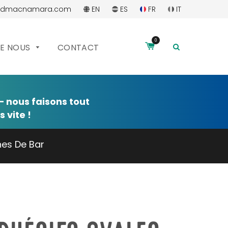
ddmacnamara.com
EN
ES
FR
IT
0
RECHERC
DE NOUS
CONTACT
 nous faisons tout
 vite !
nes De Bar