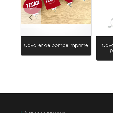
Cavalier de pompe imprimé
Cava
p
Translation
missing:
fr.products.product.regular