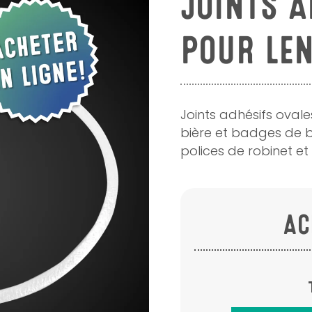
JOINTS A
POUR LEN
Joints adhésifs oval
bière et badges de biè
polices de robinet et 
AC