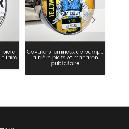
 bière
Cavaliers lumineux de pompe
Caval
citaire
à bière plats et macaron
à bi
publicitaire
pu