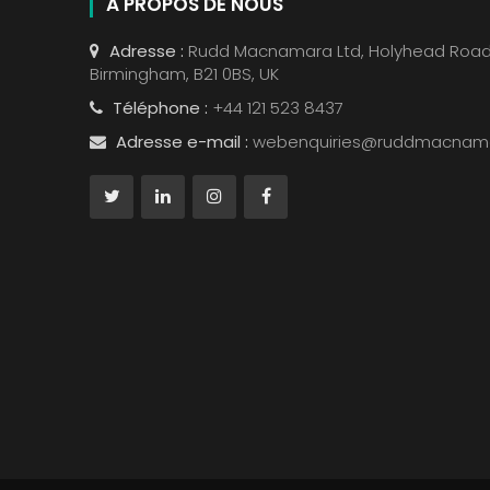
À PROPOS DE NOUS
Adresse :
Rudd Macnamara Ltd, Holyhead Road
Birmingham, B21 0BS, UK
Téléphone :
+44 121 523 8437
Adresse e-mail :
webenquiries@ruddmacnam