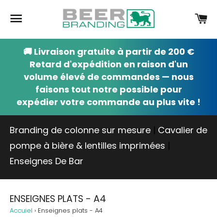
Navigation
Pa
🚚 Livraison gratuite à partir de 200 €
Retard d'expédition en raison d'un
volume élevé de commandes — nous
faisons tout notre possible pour
expédier votre commande au plus vite !
Branding de colonne sur mesure
|
Cavalier de
pompe à bière & lentilles imprimées
|
Enseignes De Bar
ENSEIGNES PLATS - A4
Accuiel
›
Enseignes plats - A4