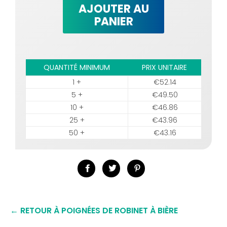
AJOUTER AU
PANIER
QUANTITÉ MINIMUM
PRIX UNITAIRE
1 +
€52.14
5 +
€49.50
10 +
€46.86
25 +
€43.96
50 +
€43.16
Partager
Tweeter
Épingler
sur
sur
sur
Facebook
Twitter
Pinterest
← RETOUR À POIGNÉES DE ROBINET À BIÈRE