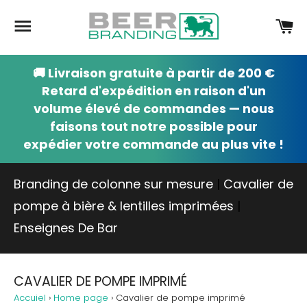
Navigation
Pa
🚚 Livraison gratuite à partir de 200 €
Retard d'expédition en raison d'un
volume élevé de commandes — nous
faisons tout notre possible pour
expédier votre commande au plus vite !
Branding de colonne sur mesure
|
Cavalier de
pompe à bière & lentilles imprimées
|
Enseignes De Bar
CAVALIER DE POMPE IMPRIMÉ
Accuiel
›
Home page
›
Cavalier de pompe imprimé